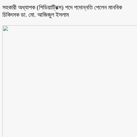
সহকারী অধ্যাপক (পিডিয়াট্রিক্স) পদে পদোন্নতি পেলেন মানবিক
চিকিৎসক ডা. মো. আজিজুল ইসলাম