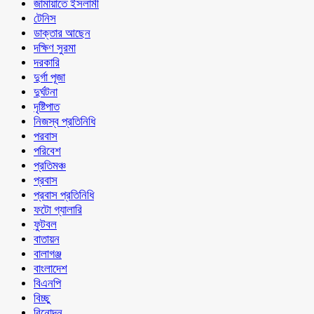
জামায়াতে ইসলামী
টেনিস
ডাক্তার আছেন
দক্ষিণ সুরমা
দরকারি
দুর্গা পূজা
দুর্ঘটনা
দৃষ্টিপাত
নিজস্ব প্রতিনিধি
পরবাস
পরিবেশ
প্রতিমঞ্চ
প্রবাস
প্রবাস প্রতিনিধি
ফটো গ্যালারি
ফুটবল
বাতায়ন
বালাগঞ্জ
বাংলাদেশ
বিএনপি
বিচ্ছু
বিনোদন