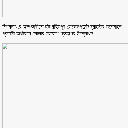
বিশ্বনাথ,র অলংকারীতে ইষ্ট রহিমপুর ডেভেলপমেন্ট ট্রাস্টের উদ্দ্যোগে
প্রবাসী অর্থায়নে সোলার সংযোগ প্রকল্পের উদ্ভোধন