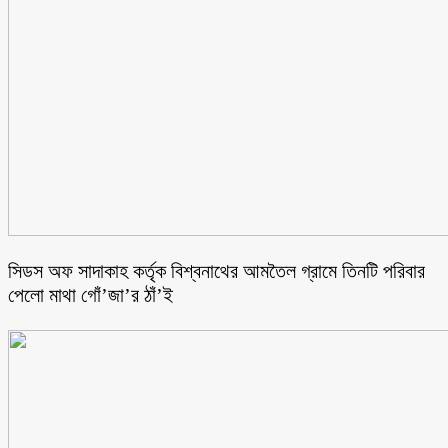
সিডস অফ সাদাকাহ কর্তৃক বিশ্বনাথের আমতৈল গ্রামে তিনটি পরিবার
পেলো মাথা গোঁ’জা’র ঠাঁ’ই