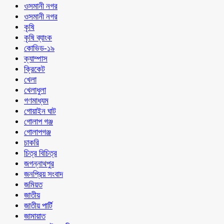
ওসমানী নগর
ওসমানী নগর
কৃষি
কৃষি ব্যাংক
কোভিড-১৯
ক্যাম্পাস
ক্রিকেট
খেলা
খেলাধুলা
গণমাধ্যম
গোয়াইন ঘাট
গোলাপ গঞ্জ
গোলাপগঞ্জ
চাকরি
চিত্র বিচিত্র
জগন্নাথপুর
জনপ্রিয় সংবাদ
জমিয়ত
জাতীয়
জাতীয় পার্টি
জামায়াত