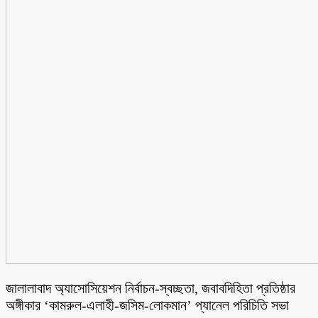
জালালাবাদ অ্যাসোসিয়েশন নির্বাচন-স্বচ্ছতা, জবাবদিহিতা প্রতিষ্ঠার
অঙ্গীকার ‘কামরুল-এলাহী-জসিম-লোকমান’ প্যানেল পরিচিতি সভা