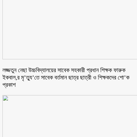
লজ্জতুন নেছা উচ্চবিদ্যালয়ের সাবেক সহকারী প্রধান শিক্ষক ফারুক
ইকবাল,র মৃ’ত্যু’তে সাবেক বর্তমান ছাত্র ছাত্রী ও শিক্ষকদের শো’ক
প্রকাশ