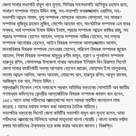
জেলা শাখার সভাপতি বাবুল খান মুন্না, সিনিয়র সহসভাপতি আশিকুর রহমান রানা,
সাধারণ সম্পাদক শাহান উদ্দিন নাজু, সহ-সভাপতি ফখরুজ্জামান ওয়াসিম, সহ-
সভাপতি আব্দুস সামাদ, যুগ্ম সম্পাদক মোস্তাক আহমদ মোস্তফা, সহ সাধারণ
সম্পাদক মুজিবুর রহমান মুজিব, মোর্শেদ আহমদ খান, সাংগঠনিক সম্পাদক এম বাবর
লস্কর, অর্থ সম্পাদক ইমাম উদ্দিন ইমাম, প্রচার সম্পাদক আব্দুল কাজির রাজু, সহ
প্রচার সম্পাদক হোসেন আহমদ, দপ্তর সম্পাদক নাজির হোসেন, সহ দপ্তর
সম্পাদক আনোয়ার হোসেন, আইন বিষয়ক সম্পাদক আসাদুজ্জামান আসাদ,
মানবাধিকার বিষয়ক সম্পাদক দেলওয়ার হোসেন, পরিবেশ বিষয়ক সম্পাদক জুয়েল
আহমদ, শিক্ষা বিষয়ক সম্পাদক মামুনুর রশীদ মামুন, ত্রাণ ও পুনর্বাসন সম্পাদক
হারুনুর রশিদ, গোলাপগঞ্জ উপজেলা শাখার আহবায়ক ইলিয়াস বিন রিয়াসত সিলেট
জেলা শাখার কার্যনির্বাহী সদস্য আশরাফ হোসেন জায়েদ, মোহাম্মদ ইসা তালুকদার,
সদস্য আব্দুল আলিম, আপন আহমদ, মোরশেদ খান, হারুনুর রশিদ, আবুল কালাম,
আজিজুল হক খান, শিহাব উদ্দিন।
শ্রদ্ধাঞ্জলি নিবেদন শেষে সমাবেশে প্রধান অতিথির বক্তব্যে সোসাইটি অব জাতীয়
গণমাধ্যম কমিশনের কেন্দ্রীয় আন্তর্জাতিক বিষয়ক সম্পাদক কামাল খান বলেন,
১৯৫২ সালে ভাষা শহীদদের আত্মত্যাগের ফলে আমরা স্বাধীন বাংলাদেশ লাভ
করেছে। তাদের যথাযথ সম্মান করা আমাদের নৈতিক দায়িত্ব।
সভাপতির বক্তব্যে সিলেট জেলা কমিটির সভাপতি বাবুল খান মুন্না বলেন, ভাষা
শহীদদের আত্ম্যাগের বিনিময়ে আমরা মাতৃভাষা বাংলা পেয়েছি। বাংলা ভাষার মর্যাদা
রক্ষায় সাংবাদিদের ঐক্যবদ্ধ হয়ে কাজ করার আহবান জানান। বিজ্ঞপ্তি-