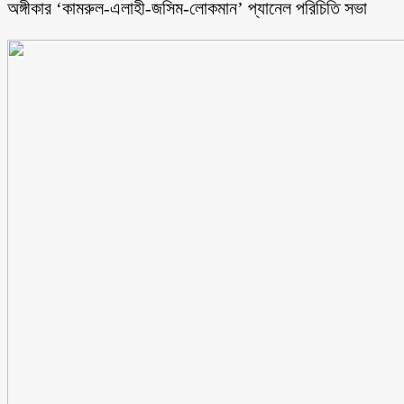
অঙ্গীকার ‘কামরুল-এলাহী-জসিম-লোকমান’ প্যানেল পরিচিতি সভা