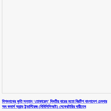
বিশ্বনাথের কৃতি সন্তান ‘তোফায়েল’ দ্বিতীয় বারের মতো ব্রিটিশ বাংলাদেশ চেম্বার
অব কমার্স অ্যান্ড ইন্ডাস্ট্রিজ (বিবিসিসিআই) সেক্রেটারির দায়ীত্বে