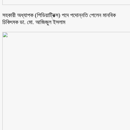
সহকারী অধ্যাপক (পিডিয়াট্রিক্স) পদে পদোন্নতি পেলেন মানবিক
চিকিৎসক ডা. মো. আজিজুল ইসলাম