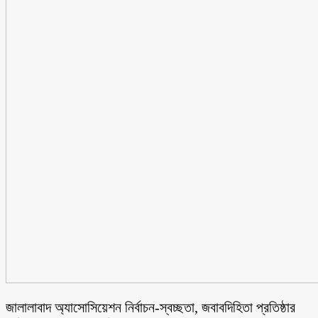
জালালাবাদ অ্যাসোসিয়েশন নির্বাচন-স্বচ্ছতা, জবাবদিহিতা প্রতিষ্ঠার