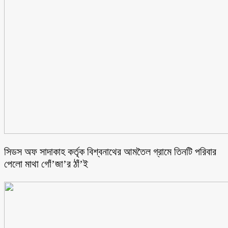
সিডস অফ সাদাকাহ কর্তৃক বিশ্বনাথের আমতৈল গ্রামে তিনটি পরিবার
পেলো মাথা গোঁ’জা’র ঠাঁ’ই