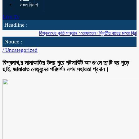
সকল বিভাগ
Live Tv
Headline :
বিশ্বনাথের কৃতি সন্তান ‘তোফায়েল’ দ্বিতীয় বারের মতো ব্রিটিশ বাংলাদে
Notice :
/
Uncategorized
বিশ্বনাথ,র লামাকাজির উদয় পুরে শটসার্কিট আ’গু’নে দু’টি ঘর পুড়ে
ছাই, জামায়াত নেতৃবৃন্দের পরিদর্শন নগদ সহায়তা প্রদান।