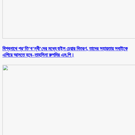
বিশ্বনাথে প্র’তি’ব’ন্ধী’দের মধ্যে হুইল চেয়ার বিতরণ, তাদের সহায়তায় সবাইকে
এগিয়ে আসতে হবে–তাহসিনা রুশদির এম.পি।