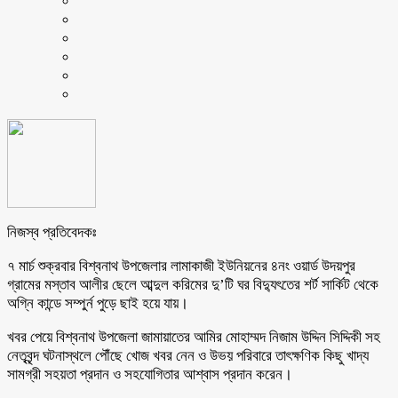
নিজস্ব প্রতিবেদকঃ
৭ মার্চ শুক্রবার বিশ্বনাথ উপজেলার লামাকাজী ইউনিয়নের ৪নং ওয়ার্ড উদয়পুর
গ্রামের মস্তাব আলীর ছেলে আব্দুল করিমের দু’টি ঘর বিদ্যুৎতের শর্ট সার্কিট থেকে
অগ্নি কান্ডে সম্পুর্ন পুড়ে ছাই হয়ে যায়।
খবর পেয়ে বিশ্বনাথ উপজেলা জামায়াতের আমির মোহাম্মদ নিজাম উদ্দিন সিদ্দিকী সহ
নেতৃবৃন্দ ঘটনাস্থলে পৌঁছে খোজ খবর নেন ও উভয় পরিবারে তাৎক্ষণিক কিছু খাদ্য
সামগ্রী সহয়তা প্রদান ও সহযোগিতার আশ্বাস প্রদান করেন।