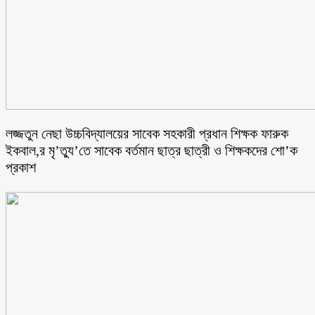
লজ্জতুন নেছা উচ্চবিদ্যালয়ের সাবেক সহকারী প্রধান শিক্ষক ফারুক
ইকবাল,র মৃ’ত্যু’তে সাবেক বর্তমান ছাত্র ছাত্রী ও শিক্ষকদের শো’ক
প্রকাশ