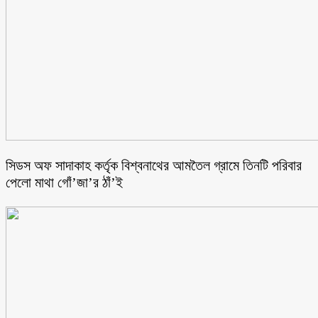
সিডস অফ সাদাকাহ কর্তৃক বিশ্বনাথের আমতৈল গ্রামে তিনটি পরিবার
পেলো মাথা গোঁ’জা’র ঠাঁ’ই