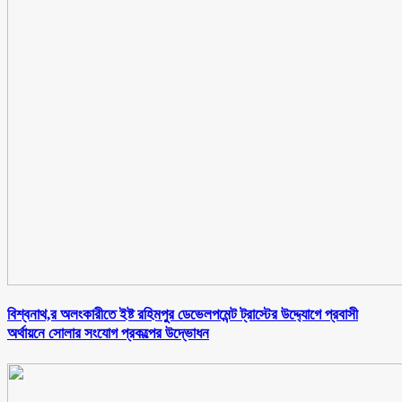
বিশ্বনাথ,র অলংকারীতে ইষ্ট রহিমপুর ডেভেলপমেন্ট ট্রাস্টের উদ্দ্যোগে প্রবাসী
অর্থায়নে সোলার সংযোগ প্রকল্পের উদ্ভোধন