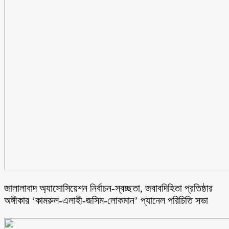
জালালাবাদ অ্যাসোসিয়েশন নির্বাচন-স্বচ্ছতা, জবাবদিহিতা প্রতিষ্ঠার
অঙ্গীকার ‘কামরুল-এলাহী-জসিম-লোকমান’ প্যানেল পরিচিতি সভা