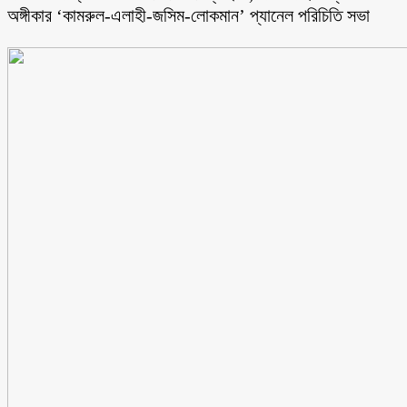
অঙ্গীকার ‘কামরুল-এলাহী-জসিম-লোকমান’ প্যানেল পরিচিতি সভা