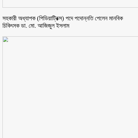
সহকারী অধ্যাপক (পিডিয়াট্রিক্স) পদে পদোন্নতি পেলেন মানবিক
চিকিৎসক ডা. মো. আজিজুল ইসলাম