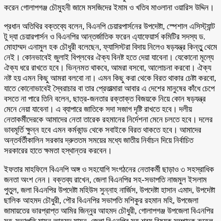
করেন গোলাপগঞ্জ চৌমুহনী জামে মসজিদের ইমাম ও খতিব মাওলানা ওয়ারিস উদ্দিন।
প্রধান অতিথির বক্তব্যে বলেন, বিএনপি চেয়ারপার্সনের উপদেষ্টা, স্পেশাল এসিস্ট্যান্ট
টু দ্যা চেয়ারপার্সন ও বিএনপির আন্তর্জাতিক ফরেন এ্যাফেয়ার্স কমিটির সদস্য ড.
মোহাম্মদ এনামুল হক চৌধুরী বলেছেন, ফ্যাসিস্টরা বিদায় নিলেও ষড়যন্ত্র কিন্তুু থেমে
নেই। কোনভাবেই জুলাই বিপ্লবের ঐক্য বিনষ্ট হতে দেয়া যাবেনা। যেকোনো মূল্যে
ঐক্য ধরে রাখতে হবে। ভিন্নমত থাকবে, আমরা বসবো, আলোচনা করবো। ঐক্য
নষ্ট হয় এমন কিছু আমরা বলবো না। এমন কিছু করা থেকে বিরত থাকার চেষ্টা করবো,
যাতে কোনোভাবেই স্বৈরাচার বা তার প্রেতাত্মারা আবার এ দেশের মানুষের কাঁধে চেপে
বসতে না পারে তিনি বলেন, ছাত্র-জনতার রক্তাক্ত বিজয়কে নিয়ে কোন ষড়যন্ত্র
মেনে নেয়া যাবেনা। এ ব্যাপারে জাতিকে সদা সজাগ দৃষ্টি রাখতে হবে। দলীয়
নেতাকর্মীদেরকে আমাদের নেতা তারেক রহমানের নির্দেশনা মেনে চলতে হবে। দলের
ভাবমূর্তি ক্ষুন্ন হবে এমন কর্মকান্ড থেকে সবাইকে বিরত থাকতে হবে। আমাদের
অন্তর্বর্তীকালিন সরকার দ্রুততম সময়ের মধ্যে জাতীয় নির্বাচন দিয়ে নির্বাচিত
সরকারের হাতে ক্ষমতা হস্থান্তর করবেন।
ইফতার মাহফিলে বিএনপি অঙ্গ ও সহযোগি সংগঠনের নেতাকর্মী ছাড়াও ৩ সহস্রাধিক
জনতা অংশ নেন। বক্তব্য রাখেন, জেলা বিএনপির সহ-সভাপতি নাজমুল ইসলাম
পুতুল, জলা বিএনপির উপদেষ্টা মহিউস সুন্নাহ নার্জিস, উপদেষ্টা হাসান এমাদ, উপদেষ্টা
ছালিক আহমদ চৌধুরী, পৌর বিএনপির সভাপতি মশিকুর রহমান মহি, উপজেলা
জামায়তের ভারপ্রাপ্ত আমির জিন্নুর আহমদ চৌধুরী, গোলাপগঞ্জ উপজেলা বিএনপির