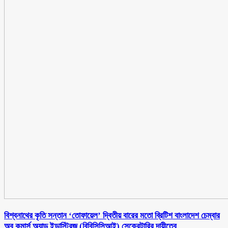
বিশ্বনাথের কৃতি সন্তান ‘তোফায়েল’ দ্বিতীয় বারের মতো ব্রিটিশ বাংলাদেশ চেম্বার
অব কমার্স অ্যান্ড ইন্ডাস্ট্রিজ (বিবিসিসিআই) সেক্রেটারির দায়ীত্বে