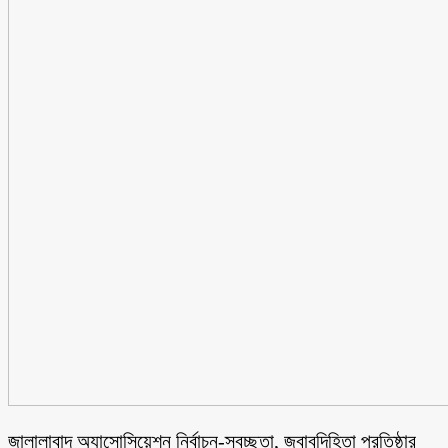
জালালাবাদ অ্যাসোসিয়েশন নির্বাচন-স্বচ্ছতা, জবাবদিহিতা প্রতিষ্ঠার