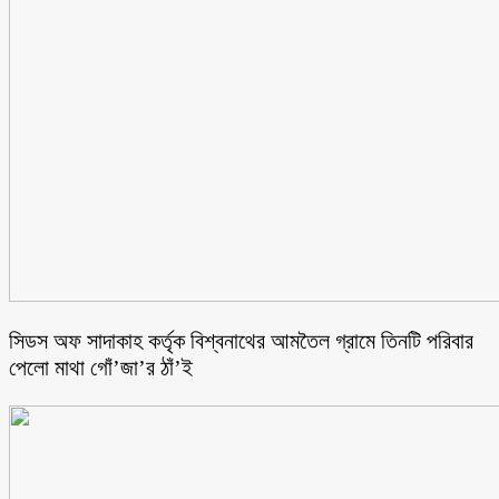
সিডস অফ সাদাকাহ কর্তৃক বিশ্বনাথের আমতৈল গ্রামে তিনটি পরিবার
পেলো মাথা গোঁ’জা’র ঠাঁ’ই