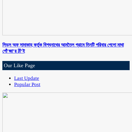
সিডস অফ সাদাকাহ কর্তৃক বিশ্বনাথের আমতৈল গ্রামে তিনটি পরিবার পেলো মাথা
গোঁ’জা’র ঠাঁ’ই
Our Like Page
Last Update
Popular Post