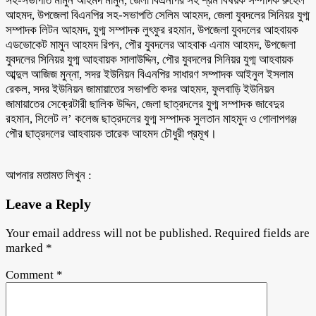
সহ-সভাপতি মামুন আহমদ মামুন, জেলা বিএনপির সহ শ্রম বিষয়ক সম্পাদক রুহেল
আহমদ, উপজেলা বিএনপির সহ-সভাপতি সেলিম আহমদ, জেলা যুবদলের সিনিয়র যুগ্ম
সম্পাদক লিটন আহমদ, যুগ্ম সম্পাদক লুৎফুর রহমান, উপজেলা যুবদলের আহবায়ক
এডভোকেট মামুন আহমদ রিপন, পৌর যুবদলের আহবাক এনাম আহমদ, উপজেলা
যুবদলের সিনিয়র যুগ্ম আহবায়ক সালাউদ্দিন, পৌর যুবদলের সিনিয়র যুগ্ম আহবায়ক
আব্দুল আজিজ মুন্না, সদর ইউনিয়ন বিএনপির সাধারণ সম্পাদক আইনুল ইসলাম
রেকল, সদর ইউনিয়ন জামায়াতের সভাপতি কদর আহমদ, ফুলবাড়ি ইউনিয়ন
জামায়াতের সেক্রেটারী ছালিক উদ্দিন, জেলা ছাত্রদলের যুগ্ম সম্পাদক জাবেদুর
রহমান, সিলেট ল’ কলেজ ছাত্রদলের যুগ্ম সম্পাদক সুলতান মাহমুদ ও গোলাপগঞ্জ
পৌর ছাত্রদলের আহবায়ক তারেক আহমদ চৌধুরী প্রমূখ।
আপনার মতামত লিখুন :
Leave a Reply
Your email address will not be published.
Required fields are
marked
*
Comment
*