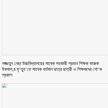
লজ্জতুন নেছা উচ্চবিদ্যালয়ের সাবেক সহকারী প্রধান শিক্ষক ফারুক
ইকবাল,র মৃ’ত্যু’তে সাবেক বর্তমান ছাত্র ছাত্রী ও শিক্ষকদের শো’ক
প্রকাশ