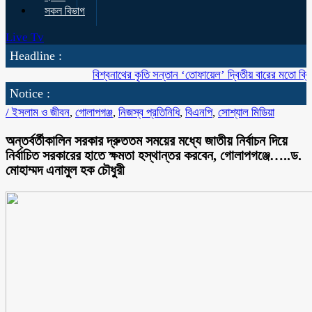
সকল বিভাগ
Live Tv
Headline :
বিশ্বনাথের কৃতি সন্তান ‘তোফায়েল’ দ্বিতীয় বারের মতো ব্রিটিশ বাংলাদ
Notice :
/
ইসলাম ও জীবন
,
গোলাপগঞ্জ
,
নিজস্ব প্রতিনিধি
,
বিএনপি
,
সোশ্যাল মিডিয়া
অন্তর্বর্তীকালিন সরকার দ্রুততম সময়ের মধ্যে জাতীয় নির্বাচন দিয়ে
নির্বাচিত সরকারের হাতে ক্ষমতা হস্থান্তর করবেন, গোলাপগঞ্জে…..ড.
মোহাম্মদ এনামুল হক চৌধুরী