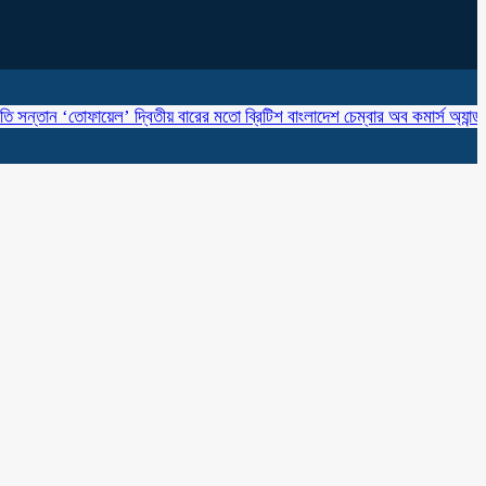
তান ‘তোফায়েল’ দ্বিতীয় বারের মতো ব্রিটিশ বাংলাদেশ চেম্বার অব কমার্স অ্যান্ড ইন্ডাস্