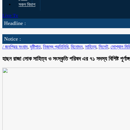
সকল বিভাগ
Live Tv
Headline :
Notice :
/
জনপ্রিয় সংবাদ
,
দৃষ্টিপাত
,
নিজস্ব প্রতিনিধি
,
বিনোদন
,
সাহিত্য
,
সিলেট
,
সোশ্যাল মিড
হাছন রাজা লোক সাহিত্য ও সংস্কৃতি পরিষদ এর ৭১ সদস্য বিশিষ্ট পূর্ণাঙ্গ 