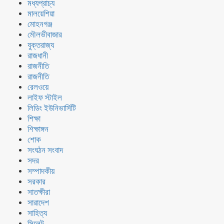
মধ্যপ্রাচ্য
মালয়েশিয়া
মোহনগঞ্জ
মৌলভীবাজার
যুক্তরাজ্য
রাজধানী
রাজনীতি
রাজনীতি
রেলওয়ে
লাইফ স্টাইল
লিডিং ইউনিভার্সিটি
শিক্ষা
শিক্ষাঙ্গন
শোক
সংঘঠন সংবাদ
সদর
সম্পাদকীয়
সরকার
সাতক্ষীরা
সারাদেশ
সাহিত্য
সিলেট