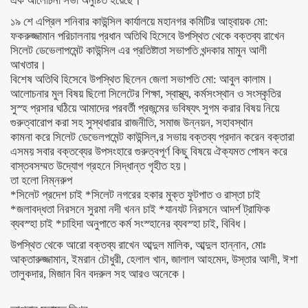
এক আলোচনা সভা অনুষ্টিত হয়েছে।
১৯ শে এপ্রিল শনিবার কাউন্সিল কার্যালয়ে মহানগর কমিটির আহ্বায়ক মো:
ফকরুজ্জামান পরিচালনায় প্রধান অতিথি হিসেবে উপস্থিত থেকে বক্তব্য রাখেন
সিলেট ডেভেলাপমেন্ট কাউন্সিল এর প্রতিষ্টাতা সভাপতি খন্দকার মামুন আলী
আখতার।
বিশেষ অতিথি হিসেবে উপস্থিত ছিলেন জেলা সভাপতি মো: আবুল কালাম।
আলোচনার মুল বিষয় ছিলো সিলেটের শিক্ষা, স্বাস্থ্য, কর্মসংস্থান ও সংস্কৃতির
সুস্হ প্রসার ঘঠিয়ে আমাদের পরবর্তী প্রজন্মের ভবিষ্যৎ সুগম করার বিষয় নিয়ে
গুরুত্বারোপ করা সহ সুস্থধারার রাজনীতি, সমাজ উন্নয়ন, সহাবস্থান
কামনা করে সিলেট ডেভেলপমেন্ট কাউন্সিল,র সভায় বক্তব্য প্রদান করেন বক্তারা
এসময় সবার বক্তব্যের উপসংহারে গুরুত্বপূর্ণ কিছু বিষয়ে ঐক্যমত পোষন করে
বাস্তবসম্মত উদ্যোগ গ্রহনে সিদ্ধান্ত গৃহীত হয়।
তা হলো নিম্নরুপ
*সিলেট প্রদেশ চাই *সিলেট নগরের হকার মুক্ত ফুটপাত ও রাস্তা চাই
*জলাবদ্ধতা নিরসনে সুরমা নদী খনন চাই *যানযট নিরসনে আদর্শ ট্রাফিক
ব্যবস্হা চাই *চাহিদা অনুপাতে কর্ম সংস্হানের ব্যবস্হা চাই, বিবিধ।
উপস্থিত থেকে আরো বক্তব্য রাখেন আব্দুল মালিক, আব্দুল হান্নান, মোঃ
আক্তারুজ্জামান, ইমরান চৌধুরী, হেলাল খান, জালাল আহমেদ, উস্তার আলী, ঈশা
তালুকদার, মিজান বিন বদরুল সহ আরও অনেকে।