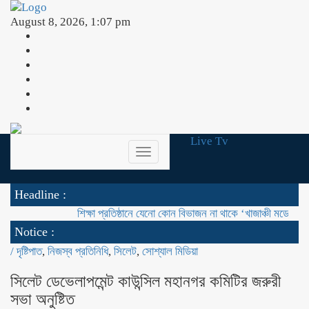
August 8, 2026, 1:07 pm
Live Tv
Toggle
navigation
Headline :
শিক্ষা প্রতিষ্ঠানে যেনো কোন বিভাজন না থাকে ‘খাজাঞ্চী মডেল’ কলেজের 
Notice :
/
দৃষ্টিপাত
,
নিজস্ব প্রতিনিধি
,
সিলেট
,
সোশ্যাল মিডিয়া
সিলেট ডেভেলাপমেন্ট কাউন্সিল মহানগর কমিটির জরুরী
সভা অনুষ্টিত