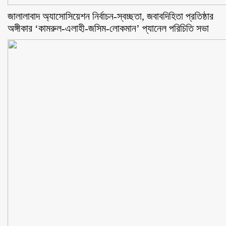
জালালাবাদ অ্যাসোসিয়েশন নির্বাচন-স্বচ্ছতা, জবাবদিহিতা প্রতিষ্ঠার
অঙ্গীকার ‘কামরুল-এলাহী-জসিম-লোকমান’ প্যানেল পরিচিতি সভা