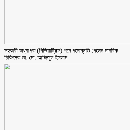
সহকারী অধ্যাপক (পিডিয়াট্রিক্স) পদে পদোন্নতি পেলেন মানবিক
চিকিৎসক ডা. মো. আজিজুল ইসলাম