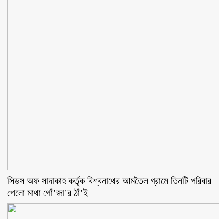
সিডস অফ সাদাকাহ কর্তৃক বিশ্বনাথের আমতৈল গ্রামে তিনটি পরিবার
পেলো মাথা গোঁ’জা’র ঠাঁ’ই