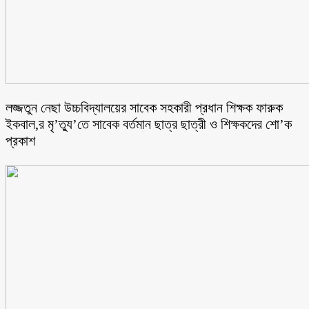
লজ্জতুন নেছা উচ্চবিদ্যালয়ের সাবেক সহকারী প্রধান শিক্ষক ফারুক
ইকবাল,র মৃ’ত্যু’তে সাবেক বর্তমান ছাত্র ছাত্রী ও শিক্ষকদের শো’ক
প্রকাশ