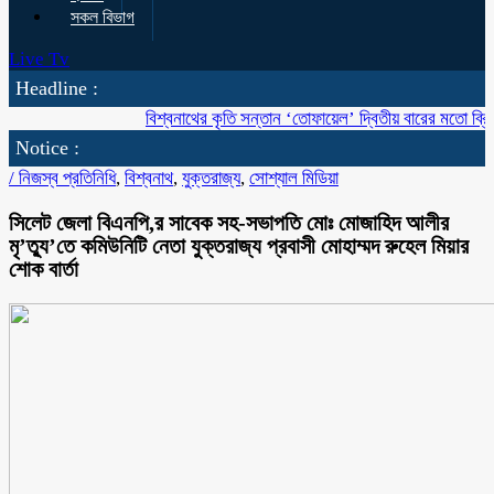
সকল বিভাগ
Live Tv
Headline :
বিশ্বনাথের কৃতি সন্তান ‘তোফায়েল’ দ্বিতীয় বারের মতো ব্রিটিশ বাংলাদ
Notice :
/
নিজস্ব প্রতিনিধি
,
বিশ্বনাথ
,
যুক্তরাজ্য
,
সোশ্যাল মিডিয়া
সিলেট জেলা বিএনপি,র সাবেক সহ-সভাপতি মোঃ মোজাহিদ আলীর
মৃ’ত্যু’তে কমিউনিটি নেতা যুক্তরাজ্য প্রবাসী মোহাম্মদ রুহেল মিয়ার
শোক বার্তা