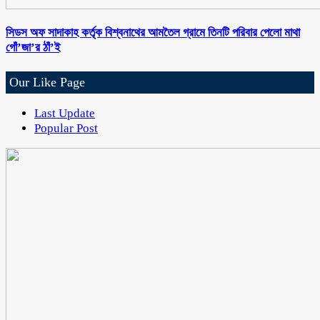
সিডস অফ সাদাকাহ কর্তৃক বিশ্বনাথের আমতৈল গ্রামে তিনটি পরিবার পেলো মাথা
গোঁ’জা’র ঠাঁ’ই
Our Like Page
Last Update
Popular Post