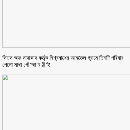
সিডস অফ সাদাকাহ কর্তৃক বিশ্বনাথের আমতৈল গ্রামে তিনটি পরিবার
পেলো মাথা গোঁ’জা’র ঠাঁ’ই