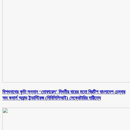
বিশ্বনাথের কৃতি সন্তান ‘তোফায়েল’ দ্বিতীয় বারের মতো ব্রিটিশ বাংলাদেশ চেম্বার
অব কমার্স অ্যান্ড ইন্ডাস্ট্রিজ (বিবিসিসিআই) সেক্রেটারির দায়ীত্বে