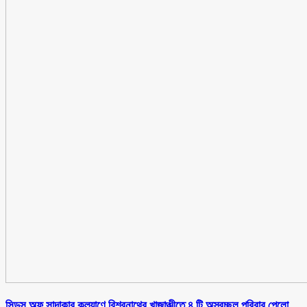
সিডস অফ সাদাকার কল্যাণে বিশ্বনাথের খাজাঞ্চীতে ৪ টি অস্বচ্ছল পরিবার পেলো