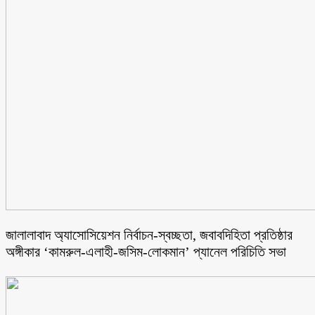
জালালাবাদ অ্যাসোসিয়েশন নির্বাচন-স্বচ্ছতা, জবাবদিহিতা প্রতিষ্ঠার
অঙ্গীকার ‘কামরুল-এলাহী-জসিম-লোকমান’ প্যানেল পরিচিতি সভা