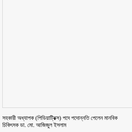
সহকারী অধ্যাপক (পিডিয়াট্রিক্স) পদে পদোন্নতি পেলেন মানবিক
চিকিৎসক ডা. মো. আজিজুল ইসলাম