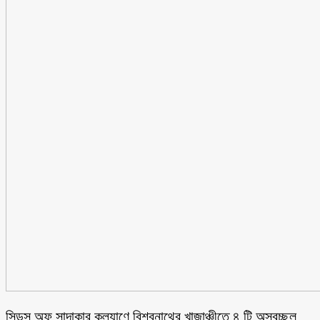
সিডস অফ সাদাকার কল্যাণে বিশ্বনাথের খাজাঞ্চীতে ৪ টি অস্বচ্ছল