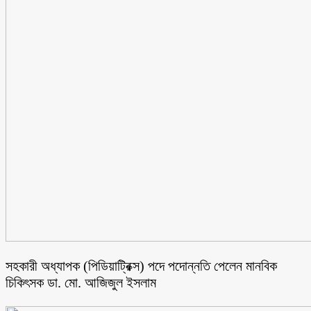
সহকারী অধ্যাপক (পিডিয়াট্রিক্স) পদে পদোন্নতি পেলেন মানবিক
চিকিৎসক ডা. মো. আজিজুল ইসলাম