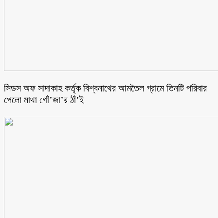
সিডস অফ সাদাকাহ কর্তৃক বিশ্বনাথের আমতৈল গ্রামে তিনটি পরিবার
পেলো মাথা গোঁ’জা’র ঠাঁ’ই