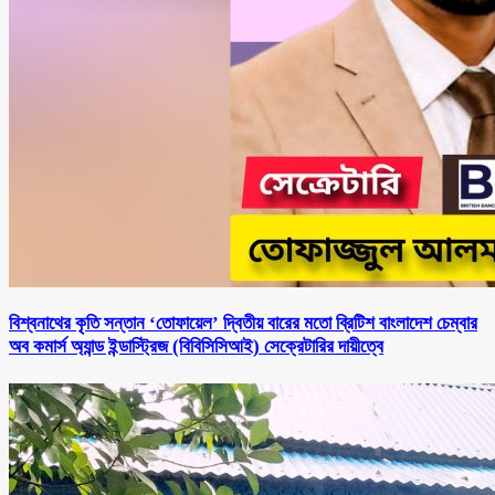
বিশ্বনাথের কৃতি সন্তান ‘তোফায়েল’ দ্বিতীয় বারের মতো ব্রিটিশ বাংলাদেশ চেম্বার
অব কমার্স অ্যান্ড ইন্ডাস্ট্রিজ (বিবিসিসিআই) সেক্রেটারির দায়ীত্বে