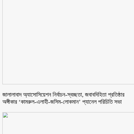
জালালাবাদ অ্যাসোসিয়েশন নির্বাচন-স্বচ্ছতা, জবাবদিহিতা প্রতিষ্ঠার
অঙ্গীকার ‘কামরুল-এলাহী-জসিম-লোকমান’ প্যানেল পরিচিতি সভা