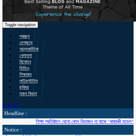
Toggle navigation
প্রচ্ছদ
দেশজুড়ে
আন্তর্জাতিক
খেলাধুলা
বিনোদন
ভিডিও
শিক্ষাঙ্গন
লাইফস্টাইল
ছবিঘর
সকল বিভাগ
Live Tv
Headline :
শিক্ষা প্রতিষ্ঠানে যেনো কোন বিভাজন না থাকে ‘খাজাঞ্চী মডেল’ কলেজের শুভ উদ্ব
Notice :