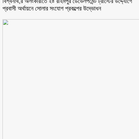
বিশ্বনাথ,র অলংকারীতে ইষ্ট রহিমপুর ডেভেলপমেন্ট ট্রাস্টের উদ্দ্যোগে
প্রবাসী অর্থায়নে সোলার সংযোগ প্রকল্পের উদ্ভোধন