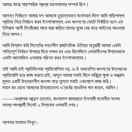
আমার মাঝে পারস্পরিক শ্রদ্ধা ভালোবাসার সম্পর্ক ছিল।
আসন্ন নির্বাচনে আমার দল আমাকে চুড়ান্তভাবে মনোনয়ন দিলে আমি দাড়িপাল্লা
প্রতিক নিয়ে নির্বাচন করব ইনশাআল্লাহ এবং জনগণের ভোটে নির্বাচিত হলে এম
ইলিয়াস আলী নিখোঁজের সাথে যারা জড়িত তাদের খুজে বের করে আইনের আওতায়
নিয়ে আসব।
আমি বিশ্বাস করি সিলেটের সহনশীল রাজনৈতিক ঐতিহ্য অনুয়ায়ী আমরা একটা
শান্তিপূর্ণ নির্বাচন উপহার দিতে সক্ষম হব এবং মিলেমিশে ওসমানীনগর বিশ্বনাথকে
একটা আলোকিত এলাকায় পরিণত করব ইনশাআল্লাহ।
তাই আমি চাই প্রতিহিংসার প্রতিযোগিতা নয়, এ-ই অবহেলিত জনগণের উন্নয়নের
প্রতিযোগি হয়ে কাজ করতে চাই, আসুন আমরা সবাই মিলে দারিদ্র্য ক্ষুধা ও সন্ত্রাস
মুক্ত একটি উন্নয়নশীল জনপদ গড়ে তুলতে সবাই একযোগে কাজ করি।
মহান রব যেনো আমাদের চিন্তাচেতনা ও ধৈর্যের তাওফিক দান করেন, আমিন।
——-অধ্যাপক আব্দুল হান্নান, বাংলাদেশ জামায়াতে ইসলামী মনোনীত সংসদ
সদস্য পদপ্রার্থী সিলেট ২ বিশ্বনাথ ওসমানী নগর।
আপনার মতামত লিখুন :