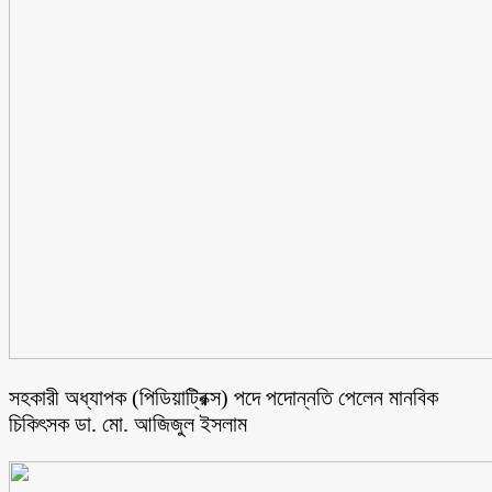
সহকারী অধ্যাপক (পিডিয়াট্রিক্স) পদে পদোন্নতি পেলেন মানবিক
চিকিৎসক ডা. মো. আজিজুল ইসলাম