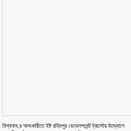
বিশ্বনাথ,র অলংকারীতে ইষ্ট রহিমপুর ডেভেলপমেন্ট ট্রাস্টের উদ্দ্যোগে