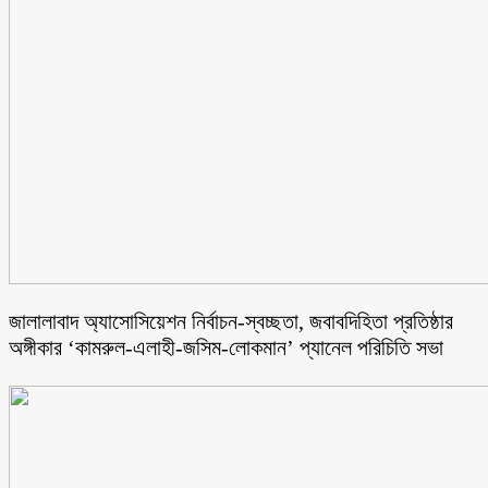
জালালাবাদ অ্যাসোসিয়েশন নির্বাচন-স্বচ্ছতা, জবাবদিহিতা প্রতিষ্ঠার
অঙ্গীকার ‘কামরুল-এলাহী-জসিম-লোকমান’ প্যানেল পরিচিতি সভা