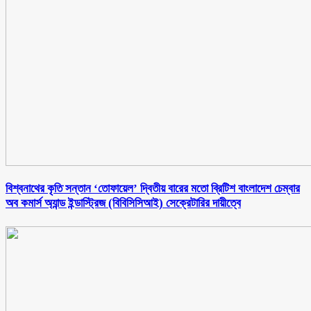
বিশ্বনাথের কৃতি সন্তান ‘তোফায়েল’ দ্বিতীয় বারের মতো ব্রিটিশ বাংলাদেশ চেম্বার
অব কমার্স অ্যান্ড ইন্ডাস্ট্রিজ (বিবিসিসিআই) সেক্রেটারির দায়ীত্বে