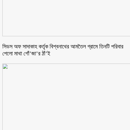
সিডস অফ সাদাকাহ কর্তৃক বিশ্বনাথের আমতৈল গ্রামে তিনটি পরিবার
পেলো মাথা গোঁ’জা’র ঠাঁ’ই