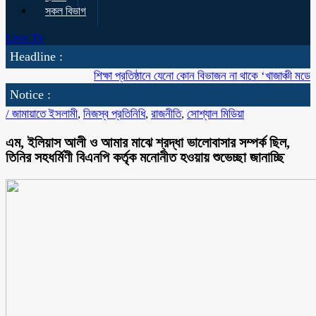
সকল বিভাগ
Live Tv
Headline :
শিক্ষা প্রতিষ্ঠানে যেনো কোন বিভাজন না থাকে ‘খাজাঞ্চী মডেল’ কলে
Notice :
/
জামায়াতে ইসলামী
,
নিজস্ব প্রতিনিধি
,
রাজনীতি
,
সোশ্যাল মিডিয়া
এম, ইলিয়াস আলী ও আমার মাঝে শ্রদ্ধা ভালোবাসার সম্পর্ক ছিল,
তিনির সহধর্মিণী বিএনপি কর্তৃক মনোনীত হওয়ায় শুভেচ্ছা জানাচ্ছি