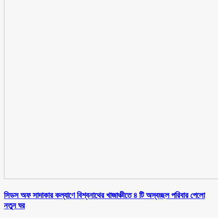
সিডস অফ সাদাকার কল্যাণে বিশ্বনাথের খাজাঞ্চীতে ৪ টি অস্বচ্ছল পরিবার পেলো
নতুন ঘর