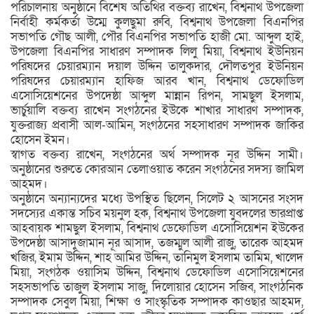
পরিচালনায় অনুষ্ঠানে বিশেষ অতিথির বক্তব্য রাখেন, বিশ্বনাথ উপজেলা
নির্বাহী কর্মকর্তা উম্মে কুলছুমা রুবি, বিশ্বনাথ উপজেলা বিএনপির
সভাপতি গৌছ আলী, পৌর বিএনপির সভাপতি হাজী মো. আব্দুল হাই,
উপজেলা বিএনপির সাধারণ সম্পাদক লিলু মিয়া, বিশ্বনাথ ইউনিয়ন
পরিষদের চেয়ারম্যান দয়াল উদ্দিন তালুকদার, দৌলতপুর ইউনিয়ন
পরিষদের চেয়ারম্যান হাফিজ আরব খান, বিশ্বনাথ ডেফোডিল
এসোসিয়েশনের উপদেষ্ঠা আব্দুল মান্নান রিপন, সামছুল ইসলাম,
ভার্চুয়ালি বক্তব্য রাখেন সংগঠনের ইউকে শাখার সাধারণ সম্পাদক,
যুক্তরাজ্য প্রবাসী আল-আমিন, সংগঠনের সহসাধারণ সম্পাদক জাকির
হোসেন ইমন।
স্বাগত বক্তব্য রাখেন, সংগঠনের অর্থ সম্পাদক নূর উদ্দিন সামী।
অনুষ্ঠানের শুরুতে কোরআন তেলাওয়াত করেন সংগঠনের সদস্য জামিল
আহমদ।
অনুষ্ঠানে অন্যান্যদের মধ্যে উপস্থিত ছিলেন, সিলেট ২ আসনের সংসদ
সদস্যের একান্ত সচিব ময়নুল হক, বিশ্বনাথ উপজেলা যুবদলের ভারপ্রাপ্ত
আহবায়ক শামছুল ইসলাম, বিশ্বনাথ ডেফোডিল এসোসিয়েশন ইউকের
উপদেষ্ঠা আসাদুজামান নূর আসাদ, তজম্মুল আলী রাজু, তারেক আহমদ
খজির, ইমাম উদ্দিন, শাহ আমির উদ্দিন, তানিমুল ইসলাম তামিম, খালেদ
মিয়া, সংগঠক ওয়াসিম উদ্দিন, বিশ্বনাথ ডেফোডিল এসোসিয়েশনের
সহসভাপতি তাজুল ইসলাম সাজু, দিলোয়ার হোসেন সজিব, সাংগঠনিক
সম্পাদক সেবুল মিয়া, শিক্ষা ও সাংস্কৃতিক সম্পাদক কাওছার আহমদ,