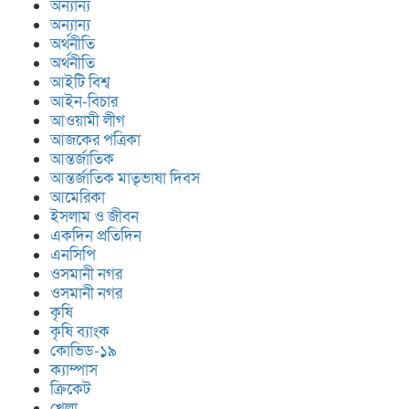
অন্যান্য
অন্যান্য
অর্থনীতি
বর্তমান সরকার জনবান্ধব ও উন্নয়নের
অর্থনীতি
সরকার–বিশ্বনাথে অর্থ বিতরণী
আইটি বিশ্ব
অনুষ্ঠানে প্রধানমন্ত্রীর পররাষ্ট্র উপদেষ্টা
আইন-বিচার
‘হুমায়ুন কবির’
আওয়ামী লীগ
আজকের পত্রিকা
আন্তর্জাতিক
আন্তর্জাতিক মাতৃভাষা দিবস
আমেরিকা
ইসলাম ও জীবন
একদিন প্রতিদিন
এনসিপি
ওসমানী নগর
ওসমানী নগর
কৃষি
কৃষি ব্যাংক
কোভিড-১৯
ক্যাম্পাস
ক্রিকেট
খেলা