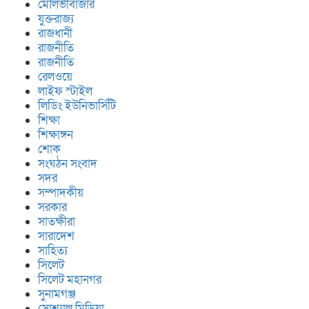
মৌলভীবাজার
যুক্তরাজ্য
রাজধানী
রাজনীতি
রাজনীতি
রেলওয়ে
লাইফ স্টাইল
লিডিং ইউনিভার্সিটি
শিক্ষা
শিক্ষাঙ্গন
শোক
সংঘঠন সংবাদ
সদর
সম্পাদকীয়
সরকার
সাতক্ষীরা
সারাদেশ
সাহিত্য
সিলেট
সিলেট মহানগর
সুনামগঞ্জ
সোশ্যাল মিডিয়া