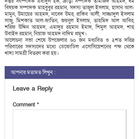
দপ্তর সৎম্পাদক এবাদুল হক, ক্রীড়া সম্পাদক তামজিদ আহমদ, ধর্ম
বিষয়ক সম্পাদক মাহবুবুর রহমান, সদস্য তাজুল ইসলাম, হাসান আল-
মামুন, উমায়ের আহমদ, নাবেদ উমর, রাকিব আলী, সাজ্জাদুল ইসলাম
সাজু, মিশকাত আল-ফাতিন, জয়নুল ইসলাম, তাহমিদ আল আবির,
শরিফ উদ্দিন আহমদ, এমাদুর রহমান ইমাদ, শিমুল আহমদ, শাহ
উবাইদ রহমান, নিয়াজ আহমদ নাদিম প্রমুখ।
আলোচনা সভা শেষে উপজেলার ৬০ জন মধ্যবিত্ত ও ২শত দরিদ্র
পরিবারের সদস্যদের মধ্যে ডেফোডিল এসোসিয়েশনের পক্ষ থেকে
খাদ্য সামগ্রী বিতরণ করা হয়।
আপনার মতামত লিখুন :
Leave a Reply
Comment
*