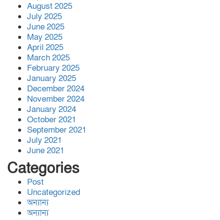
পরিবার পেলো মাথা গোঁ’জা’র ঠাঁ’ই
August 2025
July 2025
June 2025
জালালাবাদ অ্যাসোসিয়েশন নির্বাচন-
May 2025
স্বচ্ছতা, জবাবদিহিতা প্রতিষ্ঠার
April 2025
অঙ্গীকার ‘কামরুল-এলাহী-জসিম-
March 2025
লোকমান’ প্যানেল পরিচিতি সভা
February 2025
January 2025
বিশ্বনাথ,র অলংকারীতে ইষ্ট রহিমপুর
December 2024
ডেভেলপমেন্ট ট্রাস্টের উদ্দ্যোগে
November 2024
প্রবাসী অর্থায়নে সোলার সংযোগ
January 2024
October 2021
প্রকল্পের উদ্ভোধন
September 2021
লজ্জতুন নেছা উচ্চবিদ্যালয়ের সাবেক
July 2021
June 2021
সহকারী প্রধান শিক্ষক ফারুক
ইকবাল,র মৃ’ত্যু’তে সাবেক বর্তমান
Categories
ছাত্র ছাত্রী ও শিক্ষকদের শো’ক প্রকাশ
Post
Uncategorized
৩৬০ সদস্য বিশিষ্ট আশেকানে
অন্যান্য
আউলিয়া বাংলাদেশ কেন্দ্রীয় কমিটি
অন্যান্য
গঠন