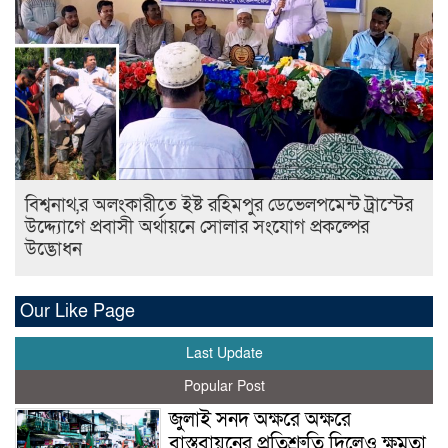
বিশ্বনাথ,র অলংকারীতে ইষ্ট রহিমপুর ডেভেলপমেন্ট ট্রাস্টের
উদ্দ্যোগে প্রবাসী অর্থায়নে সোলার সংযোগ প্রকল্পের
উদ্ভোধন
Our Like Page
Last Update
Popular Post
জুলাই সনদ অক্ষরে অক্ষরে
বাস্তবায়নের প্রতিশ্রুতি দিলেও ক্ষমতা