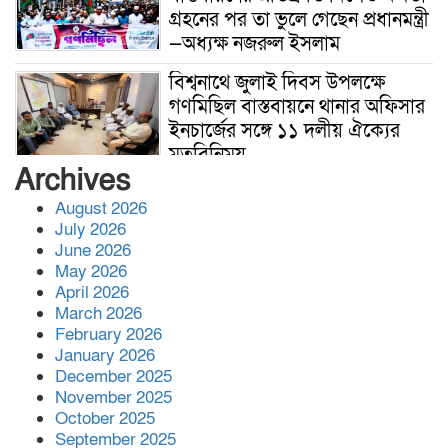
গ্রহনের পর তা ভুলে গেছেন প্রধানমন্ত্রী
—অধ্যক্ষ নজরুল ইসলাম
বিশ্বনাথে জুলাই দিবস উপলক্ষে
গণমিছিল বাস্তবায়নে থানার অফিসার
ইনচার্জের সঙ্গে ১১ দলীয় ঐক্যের
মতবিনিময়
Archives
সহকারী অধ্যাপক (পিডিয়াট্রিক্স) পদে
August 2026
পদোন্নতি পেলেন মানবিক চিকিৎসক
July 2026
ডা. মো. আজিজুল ইসলাম
June 2026
May 2026
April 2026
ব্রিটেনে বিশ্বনাথের ইছমাইল উদ্দিনের
March 2026
ব্যাচেল,র ডিগ্রী অর্জন।
February 2026
January 2026
December 2025
November 2025
সিডস অফ সাদাকাহ কর্তৃক
October 2025
বিশ্বনাথের আমতৈল গ্রামে তিনটি
September 2025