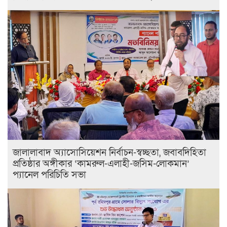
জালালাবাদ অ্যাসোসিয়েশন নির্বাচন-স্বচ্ছতা, জবাবদিহিতা
প্রতিষ্ঠার অঙ্গীকার ‘কামরুল-এলাহী-জসিম-লোকমান’
প্যানেল পরিচিতি সভা