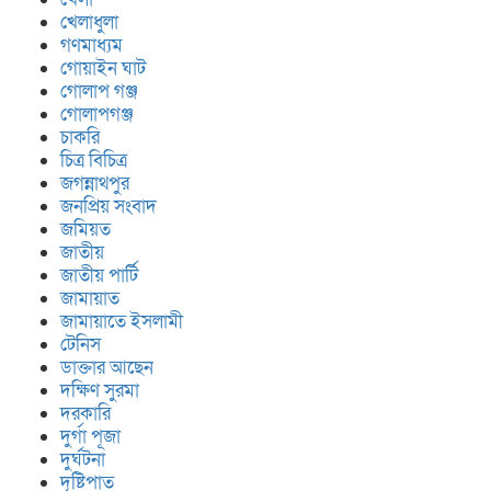
খেলাধুলা
গণমাধ্যম
গোয়াইন ঘাট
গোলাপ গঞ্জ
গোলাপগঞ্জ
চাকরি
চিত্র বিচিত্র
জগন্নাথপুর
জনপ্রিয় সংবাদ
জমিয়ত
জাতীয়
জাতীয় পার্টি
জামায়াত
জামায়াতে ইসলামী
টেনিস
ডাক্তার আছেন
দক্ষিণ সুরমা
দরকারি
দুর্গা পূজা
দুর্ঘটনা
দৃষ্টিপাত