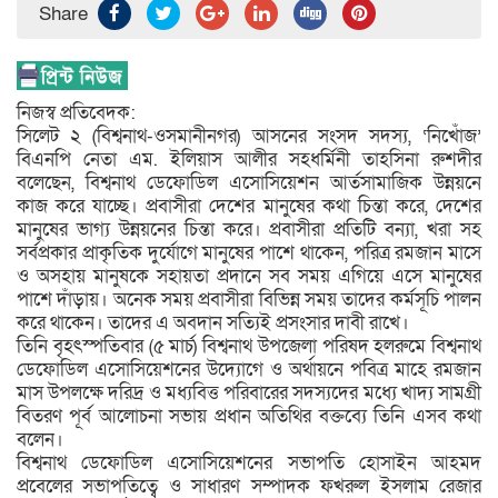
Share
নিজস্ব প্রতিবেদক:
সিলেট ২ (বিশ্বনাথ-ওসমানীনগর) আসনের সংসদ সদস্য, ‘নিখোঁজ’
বিএনপি নেতা এম. ইলিয়াস আলীর সহধর্মিনী তাহসিনা রুশদীর
বলেছেন, বিশ্বনাথ ডেফোডিল এসোসিয়েশন আর্তসামাজিক উন্নয়নে
কাজ করে যাচ্ছে। প্রবাসীরা দেশের মানুষের কথা চিন্তা করে, দেশের
মানুষের ভাগ্য উন্নয়নের চিন্তা করে। প্রবাসীরা প্রতিটি বন্যা, খরা সহ
সর্বপ্রকার প্রাকৃতিক দুর্যোগে মানুষের পাশে থাকেন, পরিত্র রমজান মাসে
ও অসহায় মানুষকে সহায়তা প্রদানে সব সময় এগিয়ে এসে মানুষের
পাশে দাঁড়ায়। অনেক সময় প্রবাসীরা বিভিন্ন সময় তাদের কর্মসূচি পালন
করে থাকেন। তাদের এ অবদান সত্যিই প্রসংসার দাবী রাখে।
তিনি বৃহৎস্পতিবার (৫ মার্চ) বিশ্বনাথ উপজেলা পরিষদ হলরুমে বিশ্বনাথ
ডেফোডিল এসোসিয়েশনের উদ্যোগে ও অর্থায়নে পবিত্র মাহে রমজান
মাস উপলক্ষে দরিদ্র ও মধ্যবিত্ত পরিবারের সদস্যদের মধ্যে খাদ্য সামগ্রী
বিতরণ পূর্ব আলোচনা সভায় প্রধান অতিথির বক্তব্যে তিনি এসব কথা
বলেন।
বিশ্বনাথ ডেফোডিল এসোসিয়েশনের সভাপতি হোসাইন আহমদ
প্রবেলের সভাপতিত্বে ও সাধারণ সম্পাদক ফখরুল ইসলাম রেজার