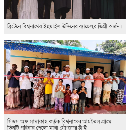
ব্রিটেনে বিশ্বনাথের ইছমাইল উদ্দিনের ব্যাচেল,র ডিগ্রী অর্জন।
সিডস অফ সাদাকাহ কর্তৃক বিশ্বনাথের আমতৈল গ্রামে
তিনটি পরিবার পেলো মাথা গোঁ’জা’র ঠাঁ’ই