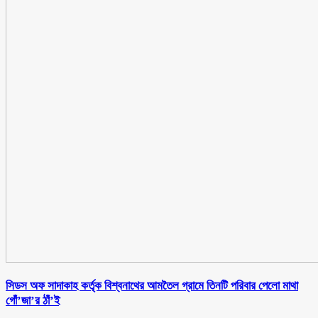
সিডস অফ সাদাকাহ কর্তৃক বিশ্বনাথের আমতৈল গ্রামে তিনটি পরিবার পেলো মাথা
গোঁ’জা’র ঠাঁ’ই