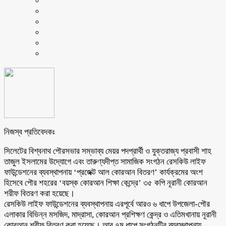
নিজস্ব প্রতিবেদকঃ
সিলেটের বিশ্বনাথ পৌরসভার সম্ভাব্য মেয়র পদপ্রার্থী ও যুক্তরাজ্য প্রবাসী শাহ
তাজুল ইসলামের উদ্যোগে এবং তারুণ্যদীপ্ত সামাজিক সংগঠন রেসকিউ লাইফ
ফাউন্ডেশনের ব্যবস্থাপনায় ‘প্রজেক্ট আল কোরআন বিতরণ’ কার্যক্রমের অংশ
হিসেবে পৌর শহরের ‘বয়স্ক কোরআন শিক্ষা কেন্দ্রে’ ৩৫ কপি নূরানী কোরআন
শরীফ বিতরণ করা হয়েছে।
রেসকিউ লাইফ ফাউন্ডেশনের ব্যবস্থাপনায় এরপূর্বে আরও ৬ ধাপে উপজেলা-পৌর
এলাকার বিভিন্ন মসজিদ, মাদ্রাসা, কোরআন প্রশিক্ষণ কেন্দ্র ও এতিমখানায় নূরানী
কোরআন শরীফ বিতরণ করা হয়েছে। আর ৭ম ধাপে সংগঠনটির ব্যবস্থাপনায়