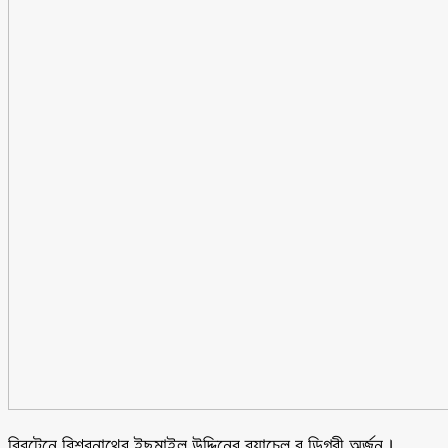
ব্রিটেনে বিশ্বনাথের ইছমাইল উদ্দিনের ব্যাচেল,র ডিগ্রী অর্জন।