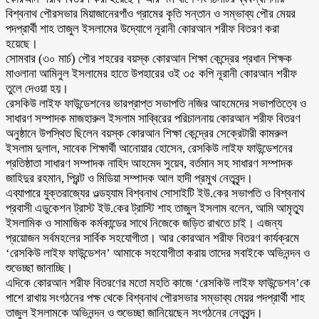
বিশ্বনাথ পৌরসভার মিয়াজানেরগাঁও গ্রামের কৃতি সন্তান ও সম্ভাব্য পৌর মেয়র
পদপ্রার্থী শাহ তাজুল ইসলামের উদ্যোগে নূরানী কোরআন শরীফ বিতরণ করা
হয়েছে।
সোমবার (৩০ মার্চ) পৌর শহরের বয়স্ক কোরআন শিক্ষা কেন্দ্রের প্রধান শিক্ষক
মাওলানা আমিনুল ইসলামের হাতে উপহারের ওই ৩৫ কপি নূরানী কোরআন শরীফ
তুলে দেওয়া হয়।
রেসকিউ লাইফ ফাউন্ডেশনের ভারপ্রাপ্ত সভাপতি নজির আহমেদের সভাপতিত্বে ও
সাধারণ সম্পাদক মাজহারুল ইসলাম সাব্বিরের পরিচালনায় কোরআন শরীফ বিতরণ
অনুষ্ঠানে উপস্থিত ছিলেন বয়স্ক কোরআন শিক্ষা কেন্দ্রের সেক্রেটারী কামরুল
ইসলাম দুলাল, সাবেক শিক্ষার্থী আনোয়ার হোসেন, রেসকিউ লাইফ ফাউন্ডেশনের
প্রতিষ্ঠাতা সাধারণ সম্পাদক নাহিদ আহমেদ সুয়েব, বর্তমান সহ সাধারণ সম্পাদক
জাহিদুর রহমান, প্রিন্ট ও মিডিয়া সম্পাদক আল হাদী প্রমুখ নেতৃবৃন্দ।
এব্যাপারে যুক্তরাজ্যের ওল্ডহ্যাম বিশ্বনাথ সোসাইটি ইউ.কের সভাপতি ও বিশ্বনাথ
প্রবাসী এডুকেশন ট্রাস্ট ইউ.কের ট্রাস্টি শাহ তাজুল ইসলাম বলেন, আমি আমৃত্যু
ইসলামিক ও সামাজিক কর্মকান্ডের সাথে নিজেকে জড়িত রাখতে চাই। এজন্য
প্রয়োজন সর্বমহলের সার্বিক সহযোগীতা। আর কোরআন শরীফ বিতরণ কার্যক্রমে
‘রেসকিউ লাইফ ফাউন্ডেশন’ আমাকে সহযোগীতা করায় তাদের সবাইকে অভিনন্দন ও
শুভেচ্ছা জানাচ্ছি।
এদিকে কোরআন শরীফ বিতরণের মতো মহতি কাজে ‘রেসকিউ লাইফ ফাউন্ডেশন’কে
পাশে রাখায় সংগঠনের পক্ষ থেকে বিশ্বনাথ পৌরসভার সম্ভাব্য মেয়র পদপ্রার্থী শাহ
তাজুল ইসলামকে অভিনন্দন ও শুভেচ্ছা জানিয়েছেন সংগঠনের নেতৃবৃন্দ।