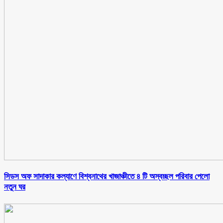
সিডস অফ সাদাকার কল্যাণে বিশ্বনাথের খাজাঞ্চীতে ৪ টি অস্বচ্ছল পরিবার পেলো
নতুন ঘর