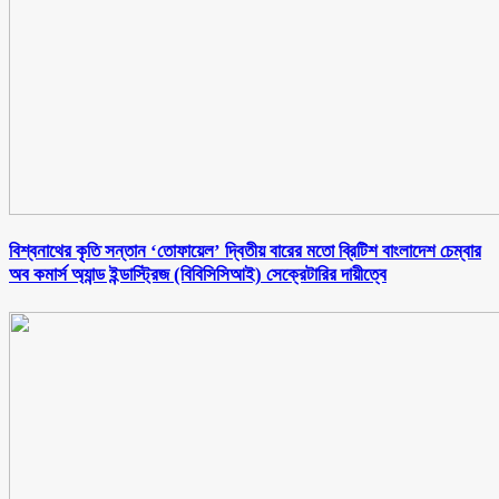
বিশ্বনাথের কৃতি সন্তান ‘তোফায়েল’ দ্বিতীয় বারের মতো ব্রিটিশ বাংলাদেশ চেম্বার
অব কমার্স অ্যান্ড ইন্ডাস্ট্রিজ (বিবিসিসিআই) সেক্রেটারির দায়ীত্বে