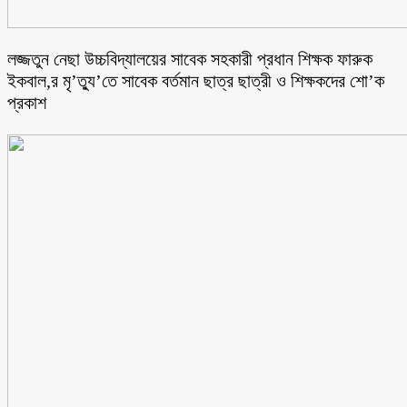
লজ্জতুন নেছা উচ্চবিদ্যালয়ের সাবেক সহকারী প্রধান শিক্ষক ফারুক
ইকবাল,র মৃ’ত্যু’তে সাবেক বর্তমান ছাত্র ছাত্রী ও শিক্ষকদের শো’ক
প্রকাশ