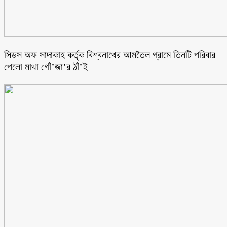
সিডস অফ সাদাকাহ কর্তৃক বিশ্বনাথের আমতৈল গ্রামে তিনটি পরিবার
পেলো মাথা গোঁ’জা’র ঠাঁ’ই