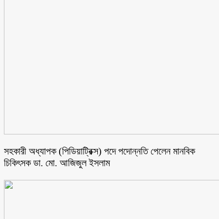
সহকারী অধ্যাপক (পিডিয়াট্রিক্স) পদে পদোন্নতি পেলেন মানবিক
চিকিৎসক ডা. মো. আজিজুল ইসলাম