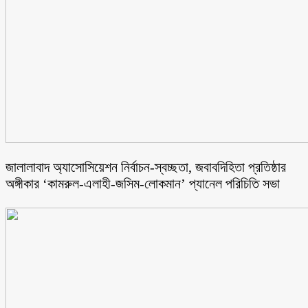
জালালাবাদ অ্যাসোসিয়েশন নির্বাচন-স্বচ্ছতা, জবাবদিহিতা প্রতিষ্ঠার
অঙ্গীকার ‘কামরুল-এলাহী-জসিম-লোকমান’ প্যানেল পরিচিতি সভা