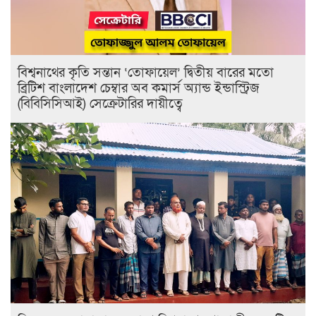
বিশ্বনাথের কৃতি সন্তান ‘তোফায়েল’ দ্বিতীয় বারের মতো
ব্রিটিশ বাংলাদেশ চেম্বার অব কমার্স অ্যান্ড ইন্ডাস্ট্রিজ
(বিবিসিসিআই) সেক্রেটারির দায়ীত্বে