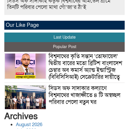
সিডস অফ সাদাকাহ কর্তৃক বিশ্বনাথের আমতৈল গ্রামে
তিনটি পরিবার পেলো মাথা গোঁ’জা’র ঠাঁ’ই
Our Like Page
Last Update
Popular Post
বিশ্বনাথের কৃতি সন্তান ‘তোফায়েল’
দ্বিতীয় বারের মতো ব্রিটিশ বাংলাদেশ
চেম্বার অব কমার্স অ্যান্ড ইন্ডাস্ট্রিজ
(বিবিসিসিআই) সেক্রেটারির দায়ীত্বে
সিডস অফ সাদাকার কল্যাণে
বিশ্বনাথের খাজাঞ্চীতে ৪ টি অস্বচ্ছল
পরিবার পেলো নতুন ঘর
Archives
জুলাই সনদ অক্ষরে অক্ষরে
August 2026
বাস্তবায়নের প্রতিশ্রুতি দিলেও ক্ষমতা