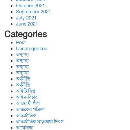
October 2021
September 2021
জালালাবাদ অ্যাসোসিয়েশন নির্বাচন-
July 2021
স্বচ্ছতা, জবাবদিহিতা প্রতিষ্ঠার
June 2021
অঙ্গীকার ‘কামরুল-এলাহী-জসিম-
Categories
লোকমান’ প্যানেল পরিচিতি সভা
Post
বিশ্বনাথ,র অলংকারীতে ইষ্ট রহিমপুর
Uncategorized
অন্যান্য
ডেভেলপমেন্ট ট্রাস্টের উদ্দ্যোগে
অন্যান্য
প্রবাসী অর্থায়নে সোলার সংযোগ
অন্যান্য
প্রকল্পের উদ্ভোধন
অন্যান্য
অর্থনীতি
লজ্জতুন নেছা উচ্চবিদ্যালয়ের সাবেক
অর্থনীতি
সহকারী প্রধান শিক্ষক ফারুক
আইটি বিশ্ব
ইকবাল,র মৃ’ত্যু’তে সাবেক বর্তমান
আইন-বিচার
ছাত্র ছাত্রী ও শিক্ষকদের শো’ক প্রকাশ
আওয়ামী লীগ
আজকের পত্রিকা
আন্তর্জাতিক
আন্তর্জাতিক মাতৃভাষা দিবস
আমেরিকা