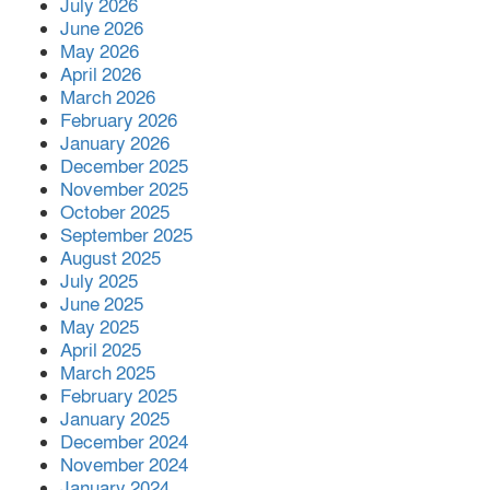
July 2026
গ্রহনের পর তা ভুলে গেছেন প্রধানমন্ত্রী
June 2026
—অধ্যক্ষ নজরুল ইসলাম
May 2026
April 2026
বিশ্বনাথে জুলাই দিবস উপলক্ষে
March 2026
গণমিছিল বাস্তবায়নে থানার অফিসার
February 2026
ইনচার্জের সঙ্গে ১১ দলীয় ঐক্যের
January 2026
মতবিনিময়
December 2025
November 2025
সহকারী অধ্যাপক (পিডিয়াট্রিক্স) পদে
October 2025
পদোন্নতি পেলেন মানবিক চিকিৎসক
September 2025
ডা. মো. আজিজুল ইসলাম
August 2025
July 2025
June 2025
ব্রিটেনে বিশ্বনাথের ইছমাইল উদ্দিনের
May 2025
ব্যাচেল,র ডিগ্রী অর্জন।
April 2025
March 2025
February 2025
January 2025
সিডস অফ সাদাকাহ কর্তৃক
December 2024
বিশ্বনাথের আমতৈল গ্রামে তিনটি
November 2024
পরিবার পেলো মাথা গোঁ’জা’র ঠাঁ’ই
January 2024