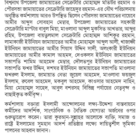
বিশ্বনাথ উপজেলা জামায়াতের সেক্রেটারি মোহাম্মদ মতিউর রহমান ও
পৌরসভা জামায়াতের সেক্রেটারি জাহেদুর রহমান-এর যৌথ পরিচালনায়
অনুষ্ঠিত কর্মশালায় আরও উপস্থিত ছিলেন পৌরসভা জামায়াতের নায়েবে
আমীর আব্দুস সোবহান মেম্বার, উপজেলা জামায়াতের সহকারী
সেক্রেটারি মাস্টার বাবুল মিয়া, মাওলানা আব্দুল মুকসিত আখতার, আব্দুর
রহিম, উপজেলা বায়তুলমাল সেক্রেটারি মোহাম্মদ আশিকুর রহমান,
লামাকাজী ইউনিয়ন জামায়াতের আমীর মোহাম্মদ আব্দুল আলী, খাজাঞ্চী
ইউনিয়ন জামায়াতের আমীর গিয়াস উদ্দিন সাদী, অলংকারী ইউনিয়ন
জামায়াতের আমীর কামাল আহমদ, দেওকলস ইউনিয়ন জামায়াতের
সভাপতি শামিম আহমেদ মেম্বার, দৌলতপুর ইউনিয়ন জামায়াতের
সভাপতি ফখর উদ্দিন, দশঘর ইউনিয়ন জামায়াতের সভাপতি মাওলানা
ফখরুল ইসলাম, জামায়াত নেতা জুয়েল আহমেদ, মাওলানা ফয়জুল
ইসলাম, রুবেল আহমেদ, মকবুল আহমেদ, কাওসার আহমেদ নাহিন,
মিয়া মোহাম্মদ সাহেদ, আবুল বশরসহ বিভিন্ন পর্যায়ের নেতৃবৃন্দ ও
বাছাইকৃত কর্মীবৃন্দ।
কর্মশালায় বক্তারা ইসলামী আন্দোলনের লক্ষ্য-উদ্দেশ্য বাস্তবায়নে
কর্মীদের আদর্শিক, সাংগঠনিক ও নৈতিক যোগ্যতা অর্জনের ওপর
গুরুত্বারোপ করেন। তারা কুরআন-সুন্নাহর আলোকে ব্যক্তি, সমাজ ও
রাষ্ট্রে ইসলামের সুমহান আদর্শ প্রতিষ্ঠার লক্ষ্যে দায়িত্বশীল ভূমিকা
পালনের আহ্বান জানান।