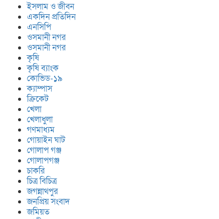
ইসলাম ও জীবন
একদিন প্রতিদিন
এনসিপি
ওসমানী নগর
ওসমানী নগর
কৃষি
কৃষি ব্যাংক
কোভিড-১৯
ক্যাম্পাস
ক্রিকেট
খেলা
খেলাধুলা
গণমাধ্যম
গোয়াইন ঘাট
গোলাপ গঞ্জ
গোলাপগঞ্জ
চাকরি
চিত্র বিচিত্র
জগন্নাথপুর
জনপ্রিয় সংবাদ
জমিয়ত