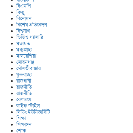
বিএনপি
বিচ্ছু
বিনোদন
বিশেষ প্রতিবেদন
বিশ্বনাথ
ভিডিও গ্যালারি
মতামত
মধ্যপ্রাচ্য
মালয়েশিয়া
মোহনগঞ্জ
মৌলভীবাজার
যুক্তরাজ্য
রাজধানী
রাজনীতি
রাজনীতি
রেলওয়ে
লাইফ স্টাইল
লিডিং ইউনিভার্সিটি
শিক্ষা
শিক্ষাঙ্গন
শোক