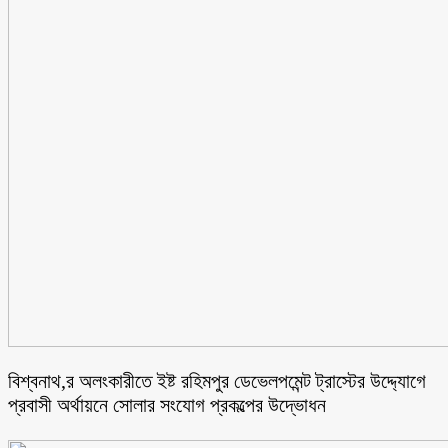
বিশ্বনাথ,র অলংকারীতে ইষ্ট রহিমপুর ডেভেলপমেন্ট ট্রাস্টের উদ্দ্যোগে
প্রবাসী অর্থায়নে সোলার সংযোগ প্রকল্পের উদ্ভোধন