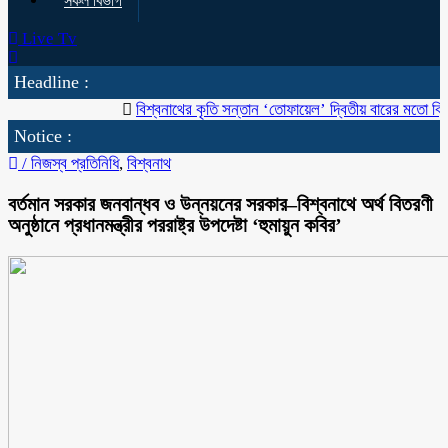
সকল বিভাগ
Live Tv
Headline :
বিশ্বনাথের কৃতি সন্তান ‘তোফায়েল’ দ্বিতীয় বারের মতো ব্রিটিশ বাংলা
Notice :
/
নিজস্ব প্রতিনিধি
,
বিশ্বনাথ
বর্তমান সরকার জনবান্ধব ও উন্নয়নের সরকার–বিশ্বনাথে অর্থ বিতরণী
অনুষ্ঠানে প্রধানমন্ত্রীর পররাষ্ট্র উপদেষ্টা ‘হুমায়ুন কবির’