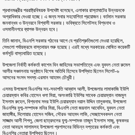
প্রধানমন্ত্রীর পররাষ্ট্রবিষয়ক উপদেষ্টা বলেছেন, এলাকার রাস্তাঘাটের উন্নয়নকে
অগ্রাধিকার দেওয়া হচ্ছে। এ জন্য সবার সহযোগিতা প্রয়োজন। বর্তমান সরকার
জনবান্ধব ও উন্নয়নে বিশ্বাসী সরকার। ভবিষ্যতে সিলেটসহ বিশ্বনাথ ও
ওসমানীনগরে ব্যাপক উন্নয়ন হবে।
তিনি জানান, বিএনপি সরকার গঠনের আগে যে প্রতিশ্রুতিগুলো দেওয়া হয়েছিল,
সেগুলো পর্যায়ক্রমে বাস্তবায়ন শুরু হয়েছে। এরই মধ্যে সরকারের ঘোষিত কয়েকটি
কর্মসূচি বাস্তবায়িত হয়েছে।
উপজেলা নির্বাহী কর্মকর্তা কাশেম বিন জাহিদের সভাপতিত্বে এবং যুবদল নেতা রুমেল
আলীর সঞ্চালনায় অনুষ্ঠানে বিশেষ অতিথি হিসেবে উপস্থিত ছিলেন সিলেট-৬
আসনের সংসদ সদস্য এরমান আহমদ চৌধুরী।
এসময় উপজেলা বিএনপির সহ-সভাপতি আব্বাস আলী, উপজেলার লামাকাজি ইউপি
চেয়ারম্যান কবির হোসেন ধলা মিয়া, অলংকারি ইউপির সাবেক চেয়ারম্যান নাজমুল
ইসলাম রুহেল, বিশ্বনাথ সদর ইউপি চেয়ারম্যান দয়াল উদ্দিন তালুকদার, উপজেলা
বিএনপির যুগ্ম-সম্পাদক মনির মিয়া, বিএনপি নেতা জয়নাল আবেদিন, যুবদল নেতা
জাহাঙ্গীর, দিলোয়ার হোসেন সজিব, সৌরভ আহমদ লাকি, সেচ্ছাসেবকদল নেতা
সাজ্জাদ আলী শিপলু, জেলা ছাত্রদলের যুগ্ম-সম্পাদক তাজুল ইসলাস সাজু, কৃষকদর
নেতা আবদুস সালামসহ উপজেলা প্রশাসনের বিভিন্ন দপ্তরের কর্মকর্তা এবং
বিএনপির নেতারা উপস্থিত ছিলেন।