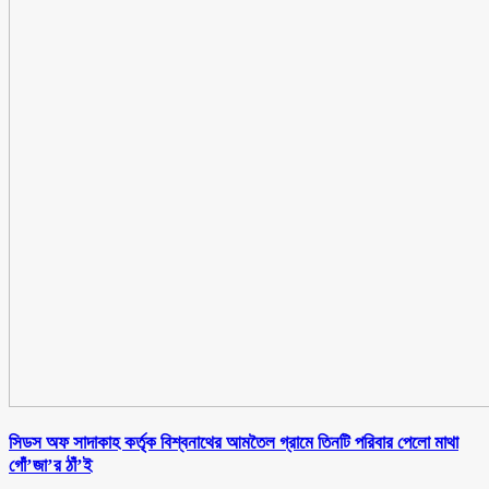
সিডস অফ সাদাকাহ কর্তৃক বিশ্বনাথের আমতৈল গ্রামে তিনটি পরিবার পেলো মাথা
গোঁ’জা’র ঠাঁ’ই