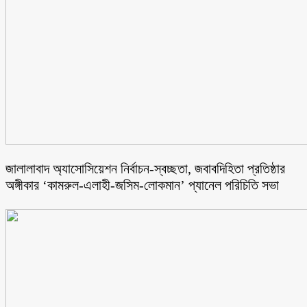
জালালাবাদ অ্যাসোসিয়েশন নির্বাচন-স্বচ্ছতা, জবাবদিহিতা প্রতিষ্ঠার
অঙ্গীকার ‘কামরুল-এলাহী-জসিম-লোকমান’ প্যানেল পরিচিতি সভা