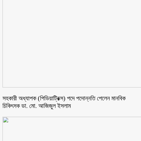
সহকারী অধ্যাপক (পিডিয়াট্রিক্স) পদে পদোন্নতি পেলেন মানবিক
চিকিৎসক ডা. মো. আজিজুল ইসলাম