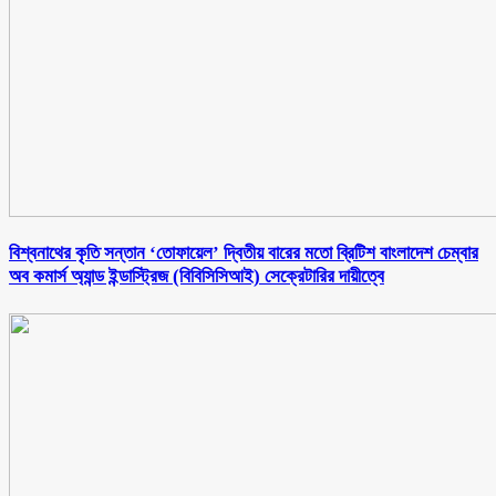
বিশ্বনাথের কৃতি সন্তান ‘তোফায়েল’ দ্বিতীয় বারের মতো ব্রিটিশ বাংলাদেশ চেম্বার
অব কমার্স অ্যান্ড ইন্ডাস্ট্রিজ (বিবিসিসিআই) সেক্রেটারির দায়ীত্বে