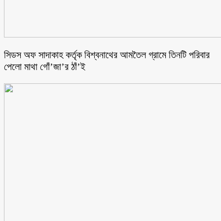
সিডস অফ সাদাকাহ কর্তৃক বিশ্বনাথের আমতৈল গ্রামে তিনটি পরিবার
পেলো মাথা গোঁ’জা’র ঠাঁ’ই