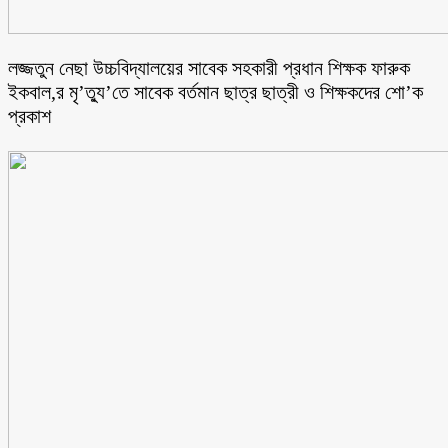
লজ্জতুন নেছা উচ্চবিদ্যালয়ের সাবেক সহকারী প্রধান শিক্ষক ফারুক
ইকবাল,র মৃ’ত্যু’তে সাবেক বর্তমান ছাত্র ছাত্রী ও শিক্ষকদের শো’ক
প্রকাশ