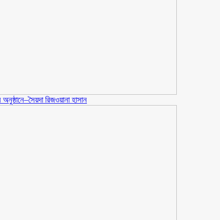
্তন অনুষ্ঠানে–সৈয়দা রিজওয়ানা হাসান