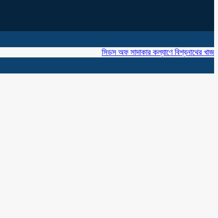
সিডস অফ সাদাকার কল্যাণে বিশ্বনাথের খাজাঞ্চীতে ৪