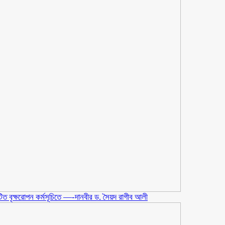
িটিত বৃক্ষরোপন কর্মসূচিতে —-দানবীর ড. সৈয়দ রাগীব আলী