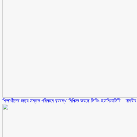
শিক্ষার্থীদের জন‍্য উন্নত পরিবহন ব‍্যবস্থা নিশ্চিত করছে লিডিং ইউনিভার্সিটি—দানব