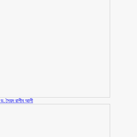
ীর ড. সৈয়দ রাগীব আলী