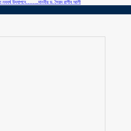
টিতে নববর্ষ উদযাপনে……..দানবীর ড. সৈয়দ রাগীব আলী